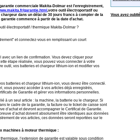
a garantie commerciale Makita-Dolmar est l'enregistrement,
www.makita.fr/garantie.html
,
votre outil électroportatif
ou
et chargeur dans un délai de 30 jours francs à compter de la
Vous avez oubli
e garantie commence à partir de la date d'achat.
til électroportatif / thermique Makita-Dolmar ?
trement" et connectez-vous en remplissant un court
l avec un lien de confirmation. Vous devez cliquer pour
 Cette étape réalisée, vous pouvez vous connecter à votre
e outil, vos batteries et chargeur lithium-ion et modifier vos
 vos batteries et chargeur lithium-ion, vous devez être connecté.
, vous pouvez accéder à vos articles déjà enregistrés,
rtificats de Garantie et gérer vos informations personnelles.
lié à un seul article : la machine, la batterie ou le chargeur. Si
s le cadre de la garantie, la facture ou le ticket de caisse sont
 d’achat et devront accompagner le Certificat de Garantie.
 preuve d’achat doivent absolument être identiques aux données
strement de vos articles, ces données seront reportées sur le
aux machines à moteur thermique
:
thermique, l’extension de garantie est valable sous condition