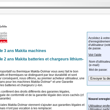
Accédez à votre
d'enregistrement
d'utilisateur (vo
de passe.
le 3 ans Makita machines
Voir l'aide
 2 ans Makita batteries et chargeurs lithium-
Nom d'utilisateu
(e-mail):
Mot de passe:
troportatif ou thermique Makita-Dolmar vous avez fait le bon
atifs et thermiques se distinguent par leur durabilité et sont
Par conséquent, nous offrons, au premier acheteur utilisateur, une
ans pour les machines Makita-Dolmar* et une Garantie
es batteries et chargeurs Li-Ion.
confèrent des droits différents des garanies légales,
ale de conformité et de la garantie légale des vices cachés (cf.
garantie)
Nouvel enregis
iales Makita-Dolmar viennent s'ajouter aux garanties légales et
Utilisateur prof
 mais n'ont pas vocation à les remplacer.
Utilisateur partic