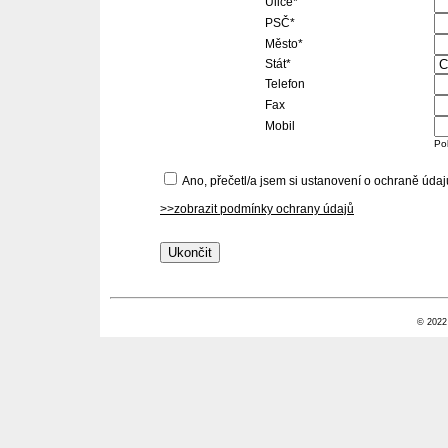
Ulice*
PSČ*
Město*
Stát*
Telefon
Fax
Mobil
Po
Ano, přečetl/a jsem si ustanovení o ochraně úda
>>zobrazit podmínky ochrany údajů
© 2022 